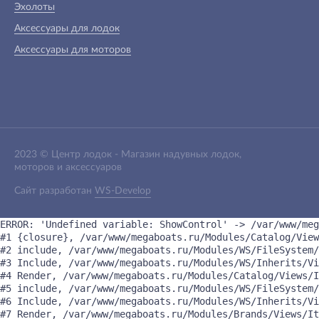
Эхолоты
Аксессуары для лодок
Аксессуары для моторов
2023 ©
Центр лодок
-
Магазин надувных лодок,
моторов и аксессуаров
Сайт разработан
WS-Develop
ERROR: 'Undefined variable: ShowControl' -> /var/www/meg
#1 {closure}, /var/www/megaboats.ru/Modules/Catalog/View
#2 include, /var/www/megaboats.ru/Modules/WS/FileSystem/
#3 Include, /var/www/megaboats.ru/Modules/WS/Inherits/Vi
#4 Render, /var/www/megaboats.ru/Modules/Catalog/Views/I
#5 include, /var/www/megaboats.ru/Modules/WS/FileSystem/
#6 Include, /var/www/megaboats.ru/Modules/WS/Inherits/Vi
#7 Render, /var/www/megaboats.ru/Modules/Brands/Views/It