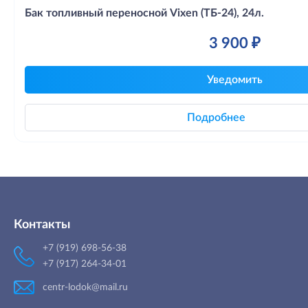
Бак топливный переносной Vixen (ТБ-24), 24л.
3 900 ₽
Уведомить
Подробнее
Контакты
+7 (919) 698-56-38
+7 (917) 264-34-01
centr-lodok@mail.ru