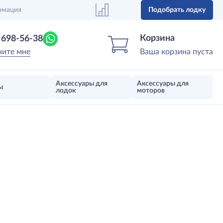
рмация
Подобрать лодку
Центр лодок
Магазин надувных лодок, моторов 
Корзина
) 698-56-38
ните мне
Ваша корзина пуста
Аксессуары для
Аксессуары для
ы
лодок
моторов