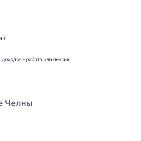
ит
доходов - работа или пенсия.
е Челны