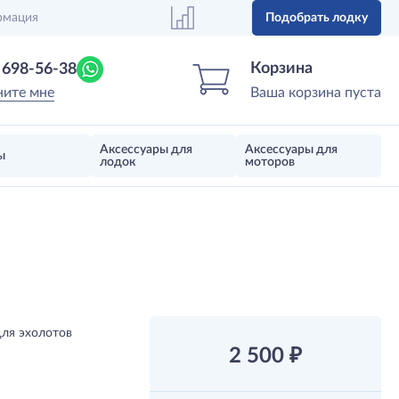
рмация
Подобрать лодку
Центр лодок
Магазин надувных лодок, моторов 
Корзина
) 698-56-38
ните мне
Ваша корзина пуста
Аксессуары для
Аксессуары для
ы
лодок
моторов
ля эхолотов
2 500
₽