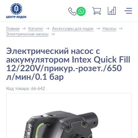
+7 (919) 698-56-
Главная
→
Каталог
→
Аксессуары для лодок
→
Насосы
→
Электрические насосы
→
Электрический насос с
аккумулятором Intex Quick Fill
12/220V/прикур.-розет./650
л/мин/0.1 бар
Код товара: 66-642