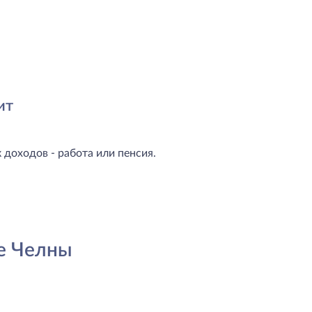
ит
доходов - работа или пенсия.
е Челны