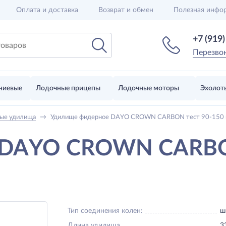
Оплата и доставка
Возврат и обмен
Полезная инфо
+7 (919
Перезво
ниевые
Лодочные прицепы
Лодочные моторы
Эхолот
ые удилища
→
Удилище фидерное DAYO CROWN CARBON тест 90-150 г
 DAYO CROWN CARBON
Тип соединения колен:
ш
Длина удилища
3