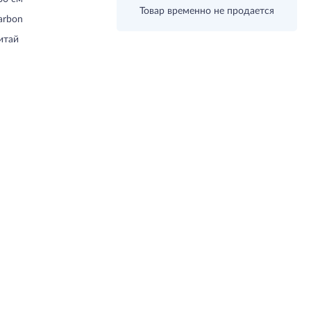
Товар временно не продается
arbon
итай