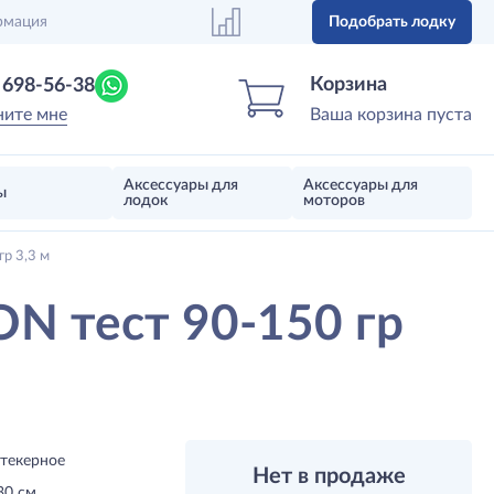
рмация
Подобрать лодку
Центр лодок
Магазин надувных лодок, моторов 
Корзина
) 698-56-38
ните мне
Ваша корзина пуста
Аксессуары для
Аксессуары для
ы
лодок
моторов
р 3,3 м
 тест 90-150 гр
текерное
Нет в продаже
30 см