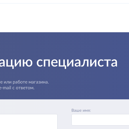
тацию специалиста
е или работе магазина.
-mail с ответом.
Ваше имя: