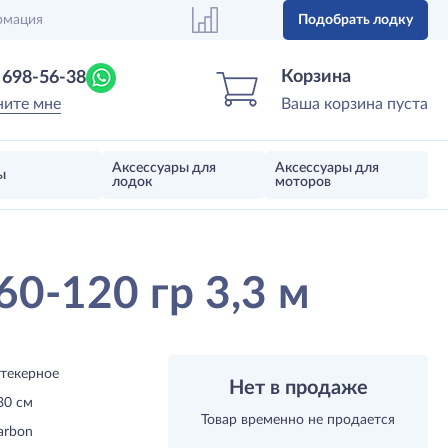
рмация
Подобрать лодку
Центр лодок
Магазин надувных лодок, моторов 
Корзина
) 698-56-38
ните мне
Ваша корзина пуста
Аксессуары для
Аксессуары для
ы
лодок
моторов
0-120 гр 3,3 м
текерное
Нет в продаже
30 см
Товар временно не продается
arbon