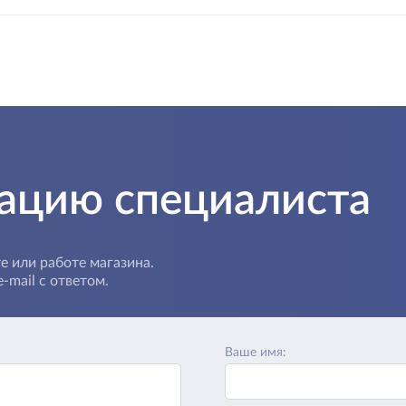
тацию специалиста
е или работе магазина.
-mail с ответом.
Ваше имя: