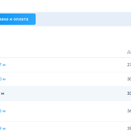
авка и оплата
Д
7 м
2
0 м
3
 м
3
6 м
3
9 м
3