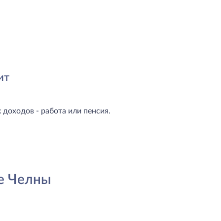
ит
доходов - работа или пенсия.
е Челны