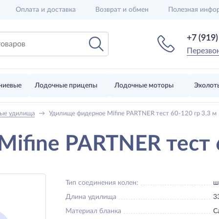
Оплата и доставка
Возврат и обмен
Полезная инфо
+7 (919
Перезво
ниевые
Лодочные прицепы
Лодочные моторы
Эхолот
ые удилища
→
Удилище фидерное Mifine PARTNER тест 60-120 гр 3,3 м
ifine PARTNER тест 6
Тип соединения колен:
ш
Длина удилища
3
Материал бланка
C