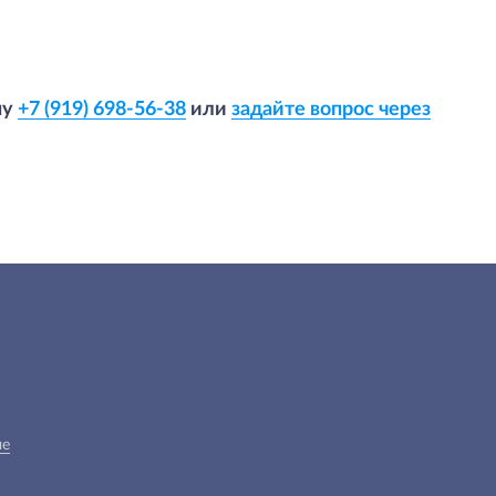
ну
+7 (919) 698-56-38
или
задайте вопрос через
ые