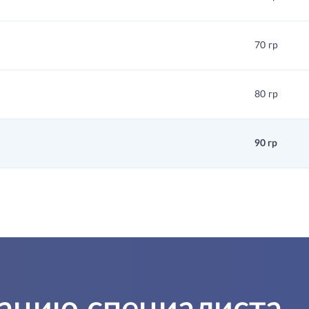
70 гр
80 гр
90 гр
тацию специалиста