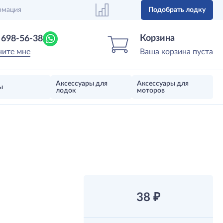
рмация
Подобрать лодку
Центр лодок
Магазин надувных лодок, моторов 
Корзина
) 698-56-38
ните мне
Ваша корзина пуста
Аксессуары для
Аксессуары для
ы
лодок
моторов
38
₽