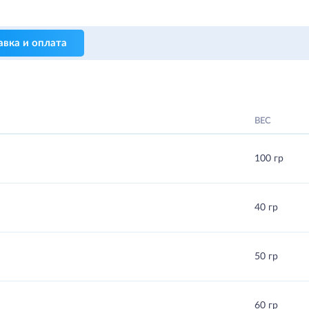
авка и оплата
ВЕС
100 гр
40 гр
50 гр
60 гр