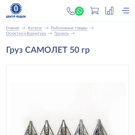
+7 (919) 698-56-
Главная
→
Каталог
→
Рыболовные товары
→
Оснастка и фурнитура
→
Грузила
→
Груз САМОЛЕТ 50 гр