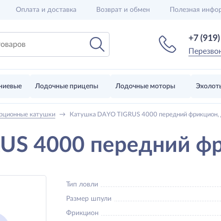
Оплата и доставка
Возврат и обмен
Полезная инфо
+7 (919
Перезво
ниевые
Лодочные прицепы
Лодочные моторы
Эхолот
рционные катушки
→
Катушка DAYO TIGRUS 4000 передний фрикцион, 
US 4000 передний фр
Тип ловли
Размер шпули
Фрикцион