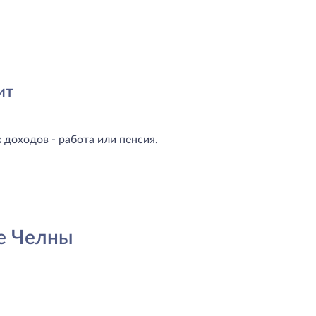
ит
доходов - работа или пенсия.
е Челны