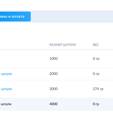
авка и оплата
РАЗМЕР ШПУЛИ
ВЕС
1000
0 гр
е шпули
2000
0 гр
е шпули
3000
274 гр
 шпули
4000
0 гр