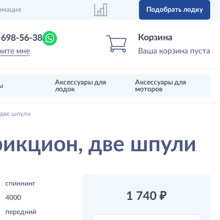
рмация
Подобрать лодку
Центр лодок
Магазин надувных лодок, моторов 
Корзина
) 698-56-38
ните мне
Ваша корзина пуста
Аксессуары для
Аксессуары для
ы
лодок
моторов
две шпули
икцион, две шпули
спиннинг
1 740
₽
4000
передний