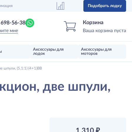
рмация
Подобрать лодку
Центр лодок
Магазин надувных лодок, моторов 
Корзина
) 698-56-38
ните мне
Ваша корзина пуста
Аксессуары для
Аксессуары для
ы
лодок
моторов
шпули, (5,1:1) (4+1)ВВ
цион, две шпули,
1 310
₽