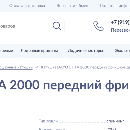
Оплата и доставка
Возврат и обмен
Полезная инфо
+7 (919
Перезво
ниевые
Лодочные прицепы
Лодочные моторы
Эхолот
рционные катушки
→
Катушка DAYO UHTA 2000 передний фрикцион, две 
 2000 передний фрик
Тип ловли
спиннинг
Размер шпули
2000