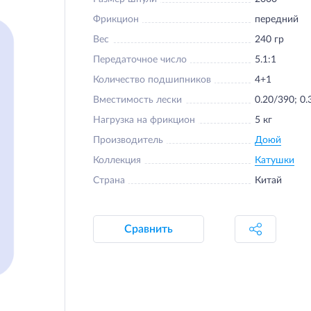
Фрикцион
передний
Вес
240 гр
Передаточное число
5.1:1
Количество подшипников
4+1
Вместимость лески
0.20/390; 0
Нагрузка на фрикцион
5 кг
Производитель
Доюй
Коллекция
Катушки
Страна
Китай
Сравнить