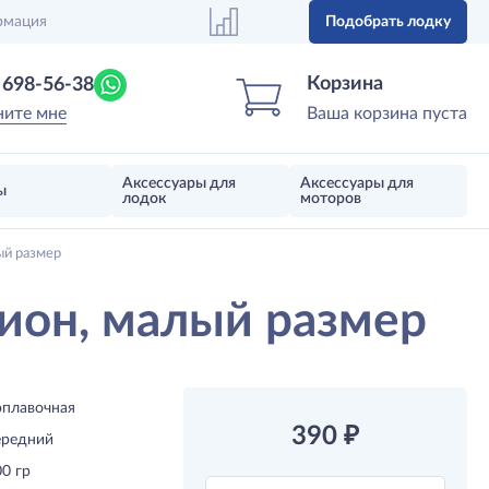
рмация
Подобрать лодку
Центр лодок
Магазин надувных лодок, моторов 
Корзина
) 698-56-38
ните мне
Ваша корзина пуста
Аксессуары для
Аксессуары для
ы
лодок
моторов
ый размер
ион, малый размер
оплавочная
390
₽
ередний
0 гр