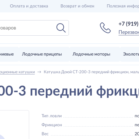
Оплата и доставка
Возврат и обмен
Полезная инфо
+7 (919
Перезво
ниевые
Лодочные прицепы
Лодочные моторы
Эхолот
рционные катушки
→
Катушка Доюй CT-200-3 передний фрикцион, мал
00-3 передний фрикц
Тип ловли
п
Фрикцион
п
Вес
20