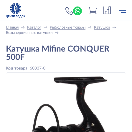
+7 (919) 698-56-
Главная
→
Каталог
→
Рыболовные товары
→
Катушки
→
Безынерционные катушки
→
Катушка Mifine CONQUER
500F
Код товара: 60337-0