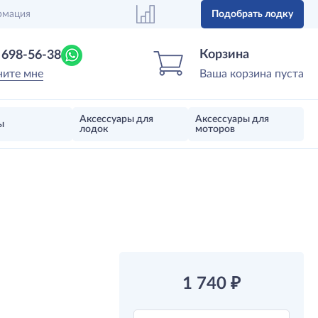
рмация
Подобрать лодку
Центр лодок
Магазин надувных лодок, моторов 
Корзина
) 698-56-38
ните мне
Ваша корзина пуста
Аксессуары для
Аксессуары для
ы
лодок
моторов
1 740
₽