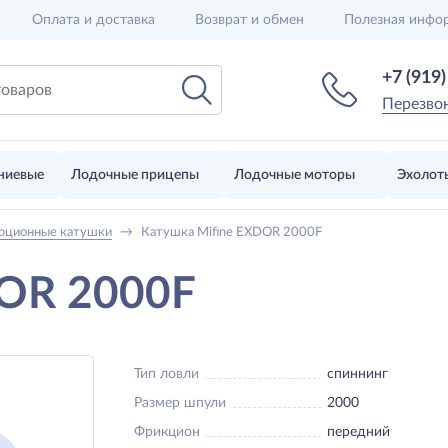
Оплата и доставка
Возврат и обмен
Полезная инфо
+7 (919
Перезво
ниевые
Лодочные прицепы
Лодочные моторы
Эхолот
рционные катушки
→
Катушка Mifine EXDOR 2000F
DOR 2000F
Тип ловли
спиннинг
Размер шпули
2000
Фрикцион
передний