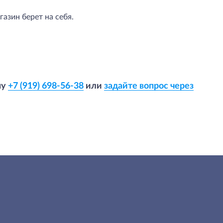
азин берет на себя.
ну
+7 (919) 698-56-38
или
задайте вопрос через