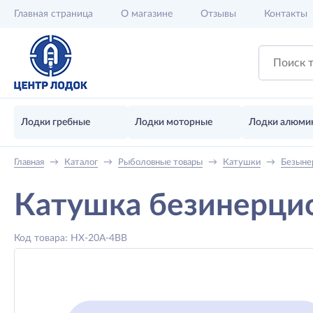
Главная
страница
О магазине
Отзывы
Контакты
Лодки гребные
Лодки моторные
Лодки алюми
Главная
→
Каталог
→
Рыболовные товары
→
Катушки
→
Безыне
Катушка безинерци
Код товара: HX-20A-4BB