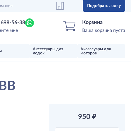
рмация
Подобрать лодку
Центр лодок
Магазин надувных лодок, моторов 
Корзина
) 698-56-38
ните мне
Ваша корзина пуста
Аксессуары для
Аксессуары для
ы
лодок
моторов
4BB
950
₽