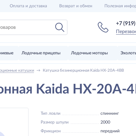
Оплата и доставка
Возврат и обмен
Полезная инфо
+7 (919
Перезво
ниевые
Лодочные прицепы
Лодочные моторы
Эхолот
рционные катушки
→
Катушка безинерционная Kaida HX-20A-4BB
онная Kaida HX-20A-
Тип ловли
спиннинг
Размер шпули
2000
Фрикцион
передний