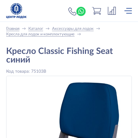
+7 (919) 698-56-
Главная
→
Каталог
→
Аксессуары для лодок
→
Кресла для лодок и комплектующие
→
Кресло Classic Fishing Seat
синий
Код товара: 75103B