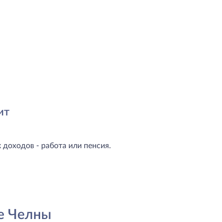
ит
доходов - работа или пенсия.
е Челны