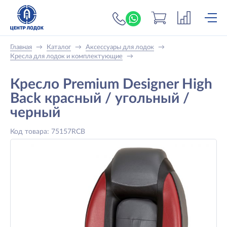
+7 (919) 698-56-
Главная
→
Каталог
→
Аксессуары для лодок
→
Кресла для лодок и комплектующие
→
Кресло Premium Designer High
Back красный / угольный /
черный
Код товара: 75157RCB