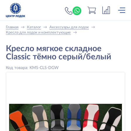
+7 (919) 698-56-
Главная
→
Каталог
→
Аксессуары для лодок
→
Кресла для лодок и комплектующие
→
Кресло мягкое складное
Classic тёмно серый/белый
Код товара: KMS-CLS-DGW