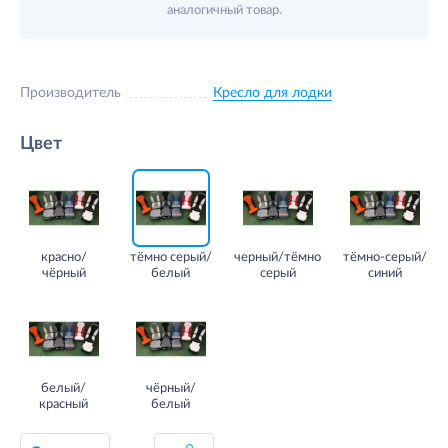
аналогичный товар.
Производитель
Кресло для лодки
Цвет
красно/
тёмно серый/
черный/тёмно
тёмно-cерый/
чёрный
белый
серый
синий
белый/
чёрный/
красный
белый