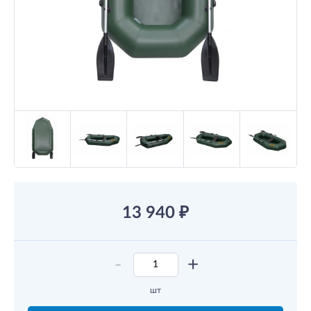
13 940
₽
-
+
шт