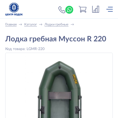
+7 (919) 698-56-
Главная
→
Каталог
→
Лодки гребные
→
Лодка гребная Муссон R 220
Код товара: LGMR-220