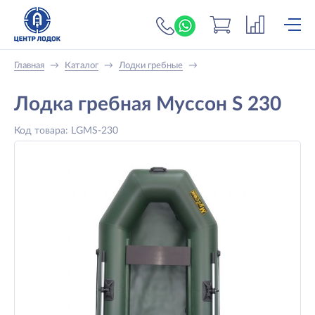
+7 (919) 698-56-
Главная
→
Каталог
→
Лодки гребные
→
Лодка гребная Муссон S 230
Код товара: LGMS-230