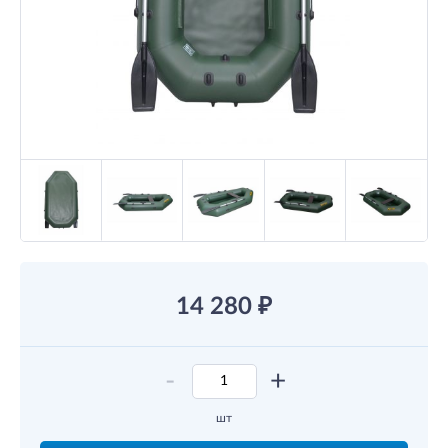
14 280
₽
-
+
шт