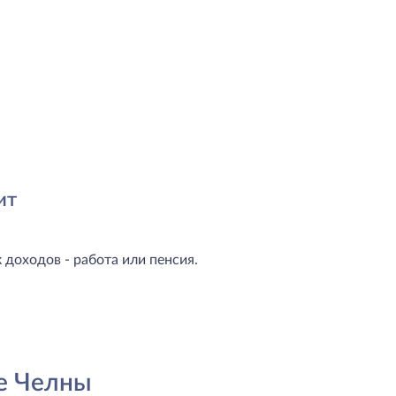
ит
доходов - работа или пенсия.
е Челны