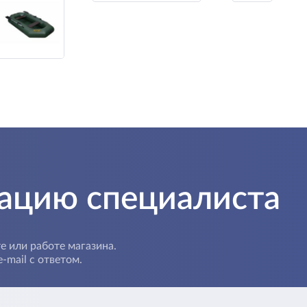
тацию специалиста
е или работе магазина.
-mail с ответом.