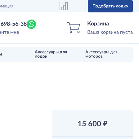
рмация
Подобрать лодку
Центр лодок
Магазин надувных лодок, моторов 
Корзина
) 698-56-38
ните мне
Ваша корзина пуста
Аксессуары для
Аксессуары для
ы
лодок
моторов
15 600
₽