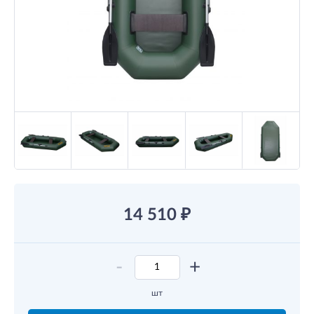
14 510
₽
-
+
шт