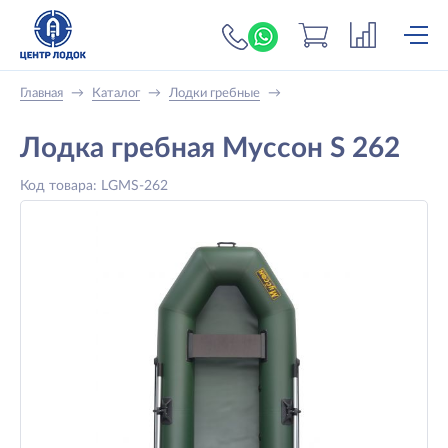
+7 (919) 698-56-
Главная
→
Каталог
→
Лодки гребные
→
Лодка гребная Муссон S 262
Код товара: LGMS-262