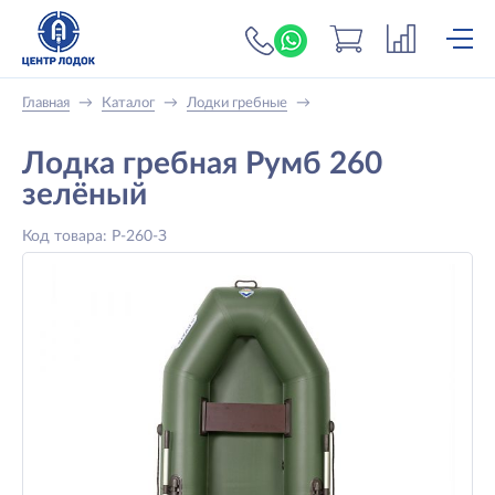
+7 (919) 698-56-
Главная
→
Каталог
→
Лодки гребные
→
Лодка гребная Румб 260
зелёный
Код товара: Р-260-З