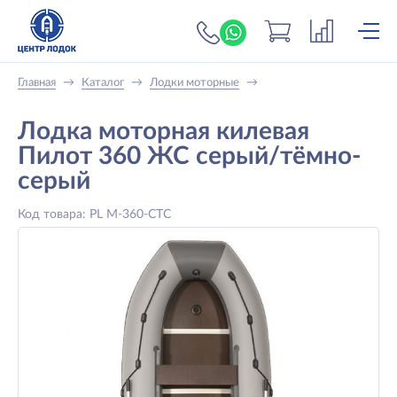
+7 (919) 698-56-
Главная
→
Каталог
→
Лодки моторные
→
Лодка моторная килевая
Пилот 360 ЖС серый/тёмно-
серый
Код товара: PL M-360-СТС