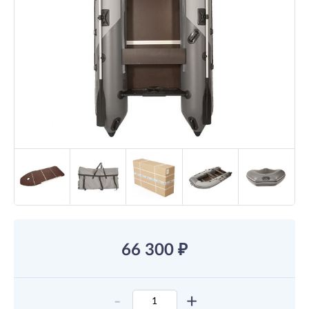
66 300
₽
-
+