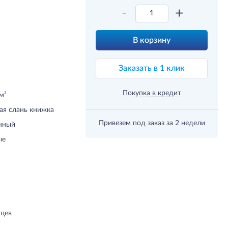
-
+
В корзину
Заказать в 1 клик
Покупка в кредит
м²
ая слань книжка
Привезем под заказ
за 2 недели
нный
ые
яцев