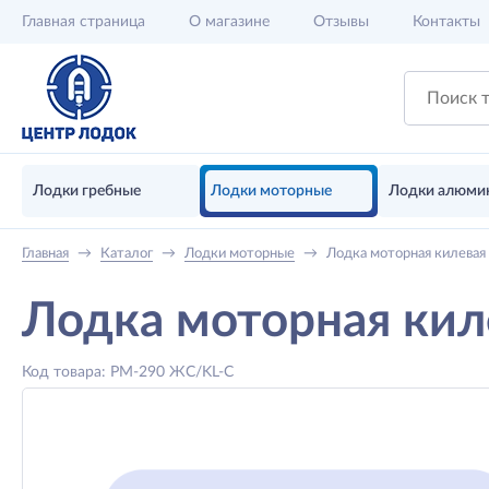
Главная
страница
О магазине
Отзывы
Контакты
Лодки гребные
Лодки моторные
Лодки алюми
Главная
→
Каталог
→
Лодки моторные
→
Лодка моторная килевая
Лодка моторная кил
Код товара: РМ-290 ЖС/KL-С