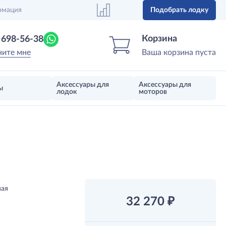
рмация
Подобрать лодку
Центр лодок
Магазин надувных лодок, моторов 
Корзина
) 698-56-38
ните мне
Ваша корзина пуста
Аксессуары для
Аксессуары для
ы
лодок
моторов
ая
32 270
₽