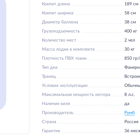
Кокпит длина
189 см
Кокпит ширина
58 см
Диаметр баллона
38 см
Грузоподъемность
400 кг
Количество мест
2 чел
Масса лодки в комплекте
30 кг
Плотность ПВХ ткани
850 гр/
Тип дна
Фанерн
Транец
Встрое
Условия эксплуатации
Обычн
Максимальная мощность мотора
8 л.с.
Наличие киля
да
Производитель
Румб
Страна
Россия
Гарантия
36 мес