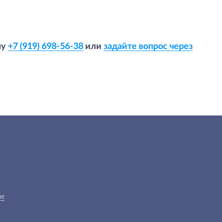
ну
+7 (919) 698-56-38
или
задайте вопрос через
ые