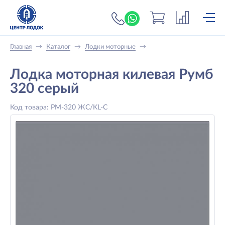
+7 (919) 698-56-
Главная
→
Каталог
→
Лодки моторные
→
Лодка моторная килевая Румб
320 серый
Код товара: РМ-320 ЖС/KL-С