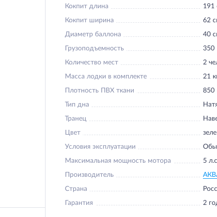
Кокпит длина
191
Кокпит ширина
62 
Диаметр баллона
40 
Грузоподъемность
350 
Количество мест
2 че
Масса лодки в комплекте
21 к
Плотность ПВХ ткани
850 
Тип дна
Нат
Транец
Нав
Цвет
зел
Условия эксплуатации
Обы
Максимальная мощность мотора
5 л.с
Производитель
АКВ
Страна
Рос
Гарантия
2 го