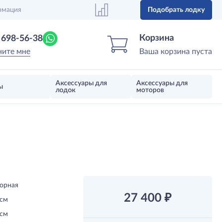
рмация
Подобрать лодку
Центр лодок
Магазин надувных лодок, моторов 
Корзина
) 698-56-38
ните мне
Ваша корзина пуста
Аксессуары для
Аксессуары для
ы
лодок
моторов
орная
27 400
₽
 см
 см