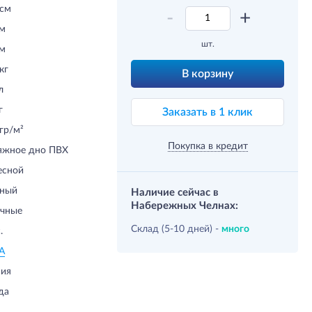
 см
-
+
см
шт.
см
кг
В корзину
л
г
Заказать в 1 клик
гр/м²
Покупка в кредит
яжное дно ПВХ
есной
еный
Наличие сейчас в
Набережных Челнах:
чные
Склад (5-10 дней) -
много
.
А
сия
да