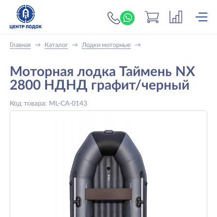
+7 (919) 698-56-
Главная
→
Каталог
→
Лодки моторные
→
Моторная лодка Таймень NX
2800 НДНД графит/черный
Код товара: ML-CA-0143