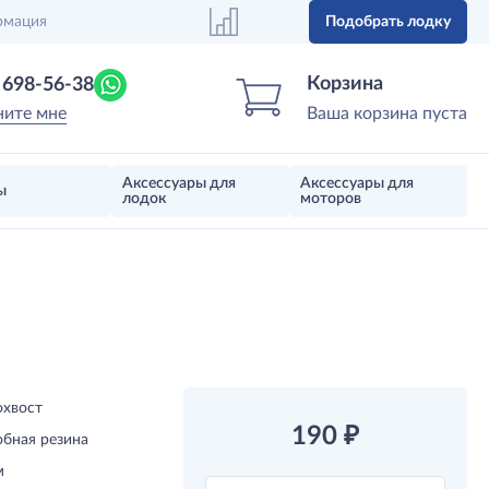
рмация
Подобрать лодку
Центр лодок
Магазин надувных лодок, моторов 
Корзина
) 698-56-38
ните мне
Ваша корзина пуста
Аксессуары для
Аксессуары для
ы
лодок
моторов
охвост
190
₽
обная резина
м