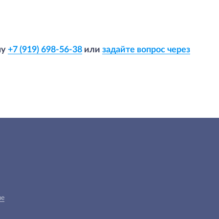
ну
+7 (919) 698-56-38
или
задайте вопрос через
ые