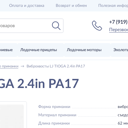
Оплата и доставка
Возврат и обмен
Полезная инфо
+7 (919
Перезво
ниевые
Лодочные прицепы
Лодочные моторы
Эхолот
е приманки
→
Виброхвосты LJ TIOGA 2.4in PA17
GA 2.4in PA17
Форма приманки
вибр
Материал приманки
съед
Длина приманки
62 м