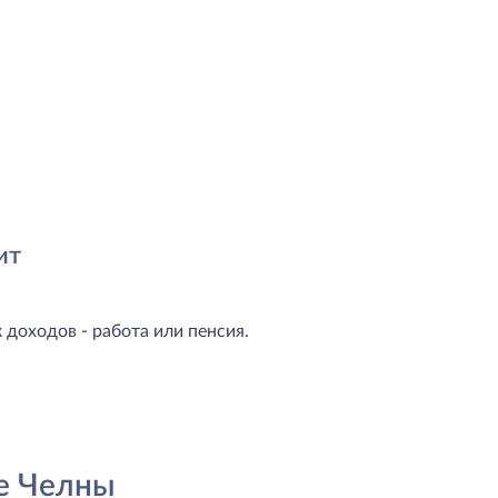
ит
доходов - работа или пенсия.
е Челны