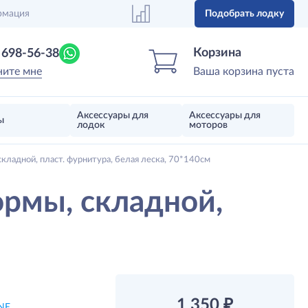
рмация
Подобрать лодку
Центр лодок
Магазин надувных лодок, моторов 
Корзина
) 698-56-38
ните мне
Ваша корзина пуста
Аксессуары для
Аксессуары для
ы
лодок
моторов
ладной, пласт. фурнитура, белая леска, 70*140см
ормы, складной,
1 350
₽
NE