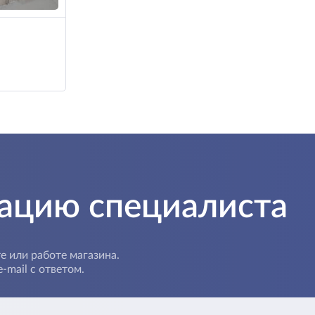
тацию специалиста
е или работе магазина.
-mail с ответом.