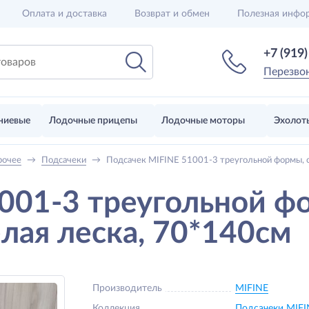
Оплата и доставка
Возврат и обмен
Полезная инфо
+7 (919
Перезво
ниевые
Лодочные прицепы
Лодочные моторы
Эхолот
рочее
→
Подсачеки
→
Подсачек MIFINE 51001-3 треугольной формы, ск
001-3 треугольной ф
елая леска, 70*140см
Производитель
MIFINE
Коллекция
Подсачеки MIFI