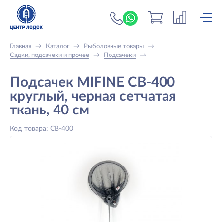
+7 (919) 698-56-
Главная
→
Каталог
→
Рыболовные товары
→
Садки, подсачеки и прочее
→
Подсачеки
→
Подсачек MIFINE CB-400
круглый, черная сетчатая
ткань, 40 см
Код товара: CB-400