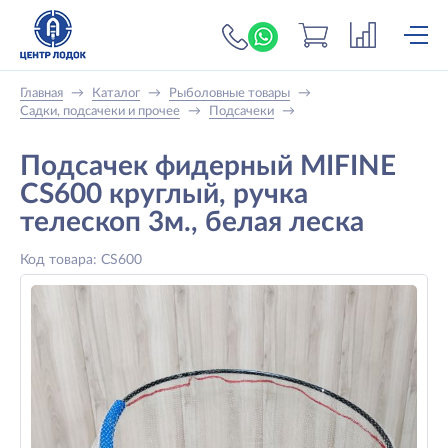
+7 (919) 698-56-
Главная
→
Каталог
→
Рыболовные товары
→
Садки, подсачеки и прочее
→
Подсачеки
→
Подсачек фидерный MIFINE
CS600 круглый, ручка
телескоп 3м., белая леска
Код товара: CS600