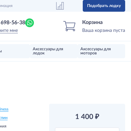
рмация
Подобрать лодку
Центр лодок
Магазин надувных лодок, моторов 
Корзина
) 698-56-38
ните мне
Ваша корзина пуста
Аксессуары для
Аксессуары для
ы
лодок
моторов
ness
1 400
₽
тлин
ния