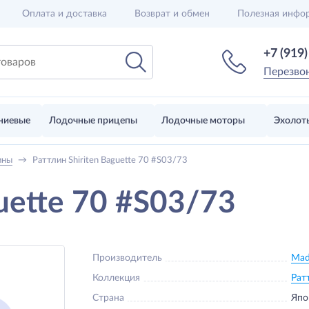
Оплата и доставка
Возврат и обмен
Полезная инфо
+7 (919
Перезво
ниевые
Лодочные прицепы
Лодочные моторы
Эхолот
ины
→
Раттлин Shiriten Baguette 70 #S03/73
uette 70 #S03/73
Производитель
Mad
Коллекция
Рат
Страна
Япо