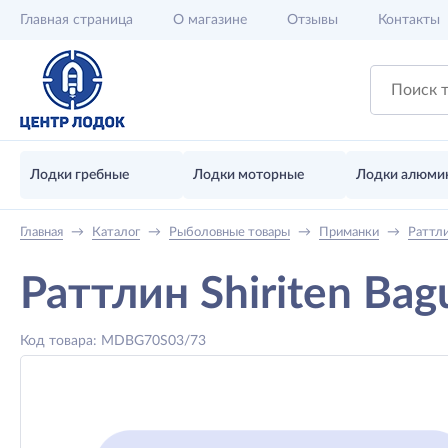
Главная
страница
О магазине
Отзывы
Контакты
Лодки гребные
Лодки моторные
Лодки алюми
Главная
→
Каталог
→
Рыболовные товары
→
Приманки
→
Раттл
Раттлин Shiriten Bag
Код товара: MDBG70S03/73