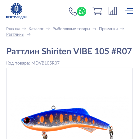
+7 (919) 698-56-
Главная
→
Каталог
→
Рыболовные товары
→
Приманки
→
Раттлины
→
Раттлин Shiriten VIBE 105 #R07
Код товара: MDVB105R07