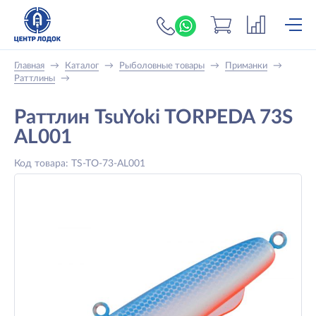
+7 (919) 698-56-
Главная
→
Каталог
→
Рыболовные товары
→
Приманки
→
Раттлины
→
Раттлин TsuYoki TORPEDA 73S
AL001
Код товара: TS-TO-73-AL001