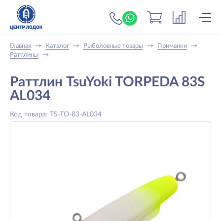
+7 (919) 698-56-
Главная
→
Каталог
→
Рыболовные товары
→
Приманки
→
Раттлины
→
Раттлин TsuYoki TORPEDA 83S
AL034
Код товара: TS-TO-83-AL034