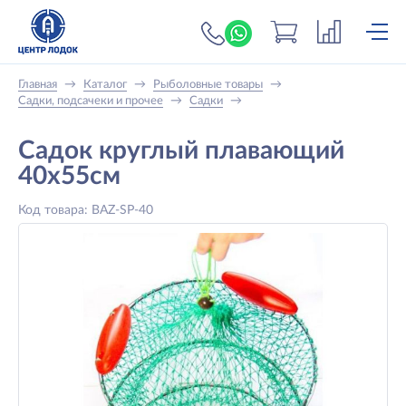
+7 (919) 698-56-
Главная
→
Каталог
→
Рыболовные товары
→
Садки, подсачеки и прочее
→
Садки
→
Садок круглый плавающий
40x55см
Код товара: BAZ-SP-40