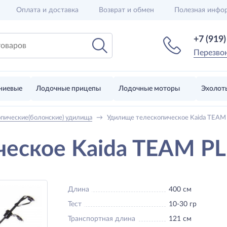
Оплата и доставка
Возврат и обмен
Полезная инфо
+7 (919
Перезво
ниевые
Лодочные прицепы
Лодочные моторы
Эхолот
опические(болонские) удилища
→
Удилище телескопическое Kaida TEAM 
еское Kaida TEAM PLU
Длина
400 см
Тест
10-30 гр
Транспортная длина
121 см