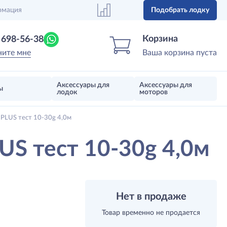
рмация
Подобрать лодку
Центр лодок
Магазин надувных лодок, моторов 
Корзина
) 698-56-38
ните мне
Ваша корзина пуста
Аксессуары для
Аксессуары для
ы
лодок
моторов
PLUS тест 10-30g 4,0м
S тест 10-30g 4,0м
Нет в продаже
Товар временно не продается