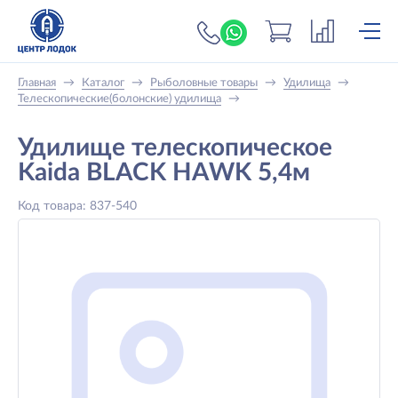
+7 (919) 698-56-
Главная
→
Каталог
→
Рыболовные товары
→
Удилища
→
Телескопические(болонские) удилища
→
Удилище телескопическое
Kaida BLACK HAWK 5,4м
Код товара: 837-540