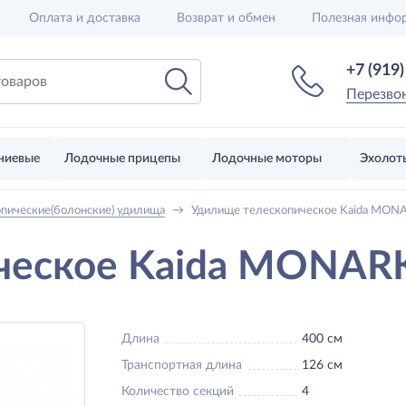
Оплата и доставка
Возврат и обмен
Полезная инфо
+7 (919
Перезво
ниевые
Лодочные прицепы
Лодочные моторы
Эхолот
опические(болонские) удилища
→
Удилище телескопическое Kaida MON
ческое Kaida MONAR
Длина
400 см
Транспортная длина
126 см
Количество секций
4