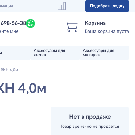
рмация
Подобрать лодку
Центр лодок
Магазин надувных лодок, моторов 
Корзина
) 698-56-38
ните мне
Ваша корзина пуста
Аксессуары для
Аксессуары для
ы
лодок
моторов
ARKH 4,0м
KH 4,0м
Нет в продаже
Товар временно не продается