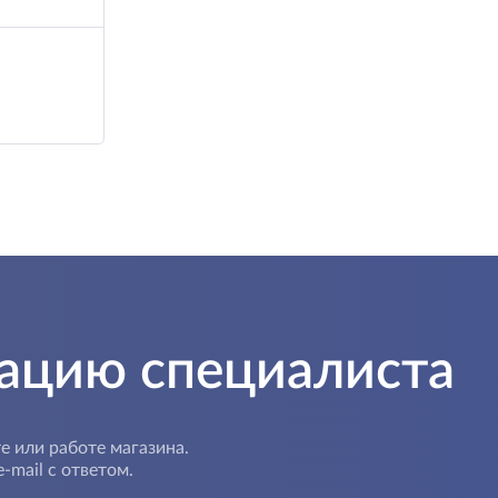
тацию специалиста
е или работе магазина.
-mail с ответом.