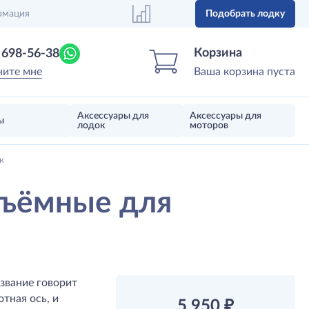
рмация
Подобрать лодку
Центр лодок
Магазин надувных лодок, моторов 
Корзина
) 698-56-38
ните мне
Ваша корзина пуста
Аксессуары для
Аксессуары для
ы
лодок
моторов
к
съёмные для
звание говорит
отная ось, и
5 950
₽