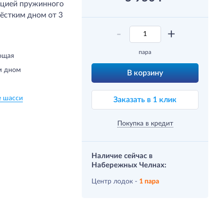
ацией пружинного
ёстким дном от 3
-
+
пара
ющая
м дном
В корзину
е шасси
Заказать в 1 клик
Покупка в кредит
Наличие сейчас в
Набережных Челнах:
Центр лодок -
1 пара