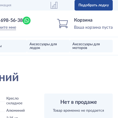
рмация
Подобрать лодку
Центр лодок
Магазин надувных лодок, моторов 
Корзина
) 698-56-38
ните мне
Ваша корзина пуста
Аксессуары для
Аксессуары для
ы
лодок
моторов
иний
Кресло
Нет в продаже
складное
Алюминий
Товар временно не продается