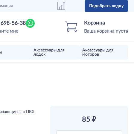
рмация
Подобрать лодку
Центр лодок
Магазин надувных лодок, моторов 
Корзина
) 698-56-38
ните мне
Ваша корзина пуста
Аксессуары для
Аксессуары для
ы
лодок
моторов
ивающиеся к ПВХ
85
₽