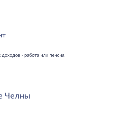
ит
доходов - работа или пенсия.
е Челны