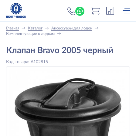
+7 (919) 698-56-
Главная
→
Каталог
→
Аксессуары для лодок
→
Комплектующие к лодкам
→
Клапан Bravo 2005 черный
Код товара: A102815