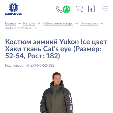
+7 (919) 698-56-
Главная
→
Каталог
→
Рыболовные товары
→
Экипировка
→
Зимние костюмы
→
Костюм зимний Yukon Ice цвет
Хаки ткань Cat's eye (Размер:
52-54, Рост: 182)
Код товара: KHZYI-XС-52-182