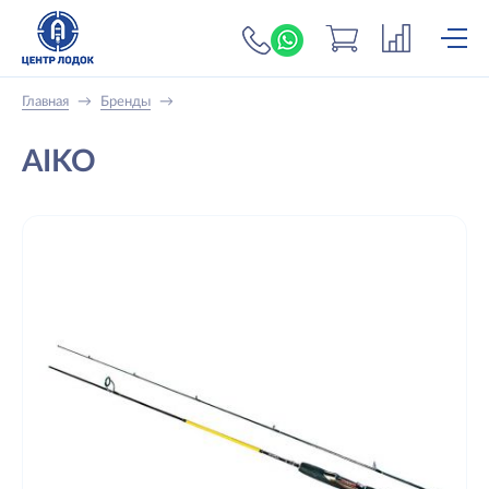
+7 (919) 698-56-
Главная
→
Бренды
→
AIKO