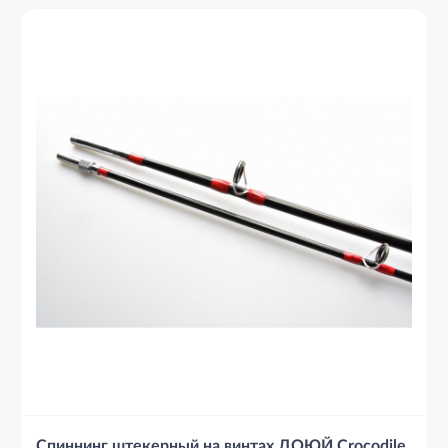
Спиннинг штекерный на винтах ДОЮЙ Crocodile