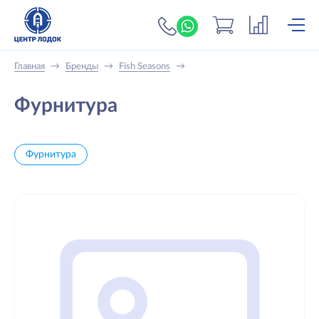
+7 (919) 698-56-
Главная
→
Бренды
→
Fish Seasons
→
Фурнитура
Фурнитура