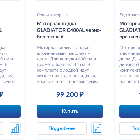
Лодки моторные
Лодки мот
Моторная лодка
Моторна
L
GLADIATOR C400AL черно-
GLADIA
бирюзовый
оранжев
ка с
Моторная килевая лодка с
Моторная
ьным
алюминиевым пайольным
алюминие
0 см и
дном. Длина лодки 400 см и
дном. Дли
м. В
диаметр баллона 46 см. В
диаметр б
дут
комплекте с лодкой идут
комплекте
денья,
мягкие накладки на сиденья,
мягкие на
я сумка.
носовой тент и носовая сумка.
носовой т
₽
99 200 ₽
Купить
Подробнее
По