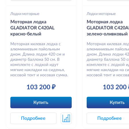
Лодки моторные
Лодки моторные
Моторная лодка
Моторная лодка
GLADIATOR C420AL
GLADIATOR C420A
красно-белый
зелено-оливковый
Моторная килевая лодка с
Моторная килевая лод
алюминиевым пайольным
алюминиевым пайол
дном. Длина лодки 420 см и
дном. Длина лодки 42
диаметр баллона 50 см. В
диаметр баллона 50 с
комплекте с лодкой идут
комплекте с лодкой и
мягкие накладки на сиденья,
мягкие накладки на си
носовой тент и носовая сумка.
носовой тент и носова
103 200 ₽
103 200 
Купить
Купить
Подробнее
Подробнее