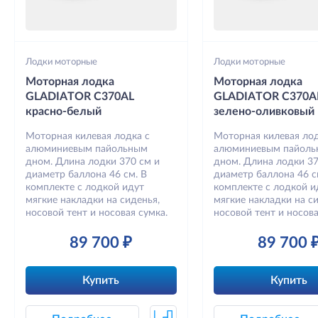
Лодки моторные
Лодки моторные
Моторная лодка
Моторная лодка
GLADIATOR C370AL
GLADIATOR C370A
красно-белый
зелено-оливковый
Моторная килевая лодка с
Моторная килевая лод
алюминиевым пайольным
алюминиевым пайол
дном. Длина лодки 370 см и
дном. Длина лодки 37
диаметр баллона 46 см. В
диаметр баллона 46 с
комплекте с лодкой идут
комплекте с лодкой и
мягкие накладки на сиденья,
мягкие накладки на си
носовой тент и носовая сумка.
носовой тент и носова
89 700 ₽
89 700 
Купить
Купить