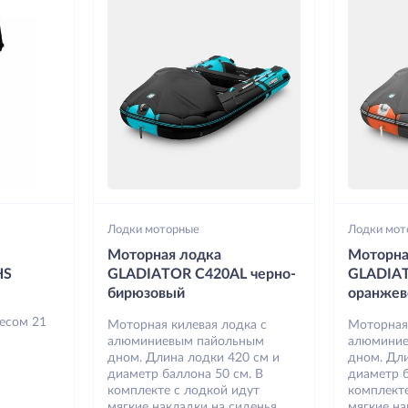
Лодки моторные
Лодки мот
Моторная лодка
Моторна
HS
GLADIATOR C420AL черно-
GLADIA
бирюзовый
оранжев
весом 21
Моторная килевая лодка с
Моторная
алюминиевым пайольным
алюминие
дном. Длина лодки 420 см и
дном. Дли
диаметр баллона 50 см. В
диаметр б
комплекте с лодкой идут
комплекте
мягкие накладки на сиденья,
мягкие на