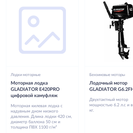
Лодки моторные
Бензиновые моторы
Моторная лодка
Лодочный мотор
GLADIATOR E420PRO
GLADIATOR G6.2F
цифровой камуфляж
Двухтактный мотор
мощностью 6.2 л.с и 
Моторная килевая лодка с
кг.
надувным дном низкого
давления. Длина лодки 420 см,
диаметр баллона 50 см и
толщина ПВХ 1100 г/м²