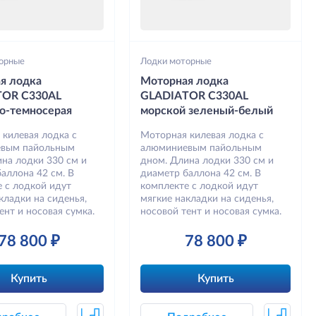
орные
Лодки моторные
я лодка
Моторная лодка
TOR C330AL
GLADIATOR C330AL
о-темносерая
морской зеленый-белый
 килевая лодка с
Моторная килевая лодка с
вым пайольным
алюминиевым пайольным
на лодки 330 см и
дном. Длина лодки 330 см и
аллона 42 см. В
диаметр баллона 42 см. В
 с лодкой идут
комплекте с лодкой идут
кладки на сиденья,
мягкие накладки на сиденья,
ент и носовая сумка.
носовой тент и носовая сумка.
78 800 ₽
78 800 ₽
Купить
Купить