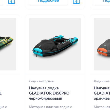
Подробнее
По
Лодки моторные
Лодки мот
Надувная лодка
Надувна
L
GLADIATOR E450PRO
GLADIA
черно-бирюзовый
оранжев
ка с
Моторная килевая лодка с
Моторная