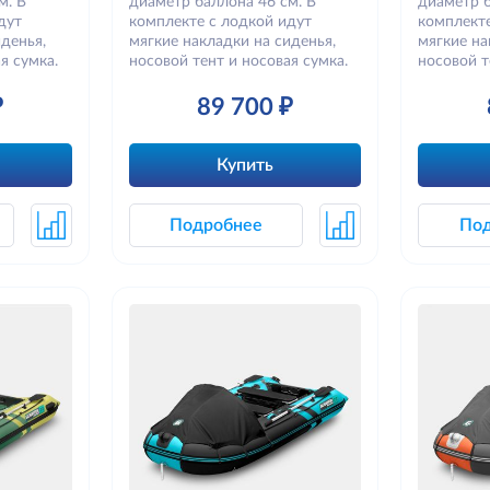
м. В
диаметр баллона 46 см. В
диаметр б
дут
комплекте с лодкой идут
комплекте
денья,
мягкие накладки на сиденья,
мягкие на
я сумка.
носовой тент и носовая сумка.
носовой т
₽
89 700 ₽
Купить
Подробнее
По