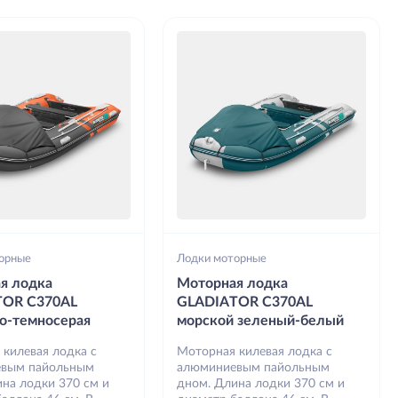
орные
Лодки моторные
я лодка
Моторная лодка
TOR C370AL
GLADIATOR C370AL
о-темносерая
морской зеленый-белый
 килевая лодка с
Моторная килевая лодка с
вым пайольным
алюминиевым пайольным
на лодки 370 см и
дном. Длина лодки 370 см и