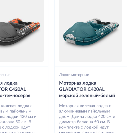
орные
Лодки моторные
я лодка
Моторная лодка
TOR C420AL
GLADIATOR C420AL
о-темносерая
морской зеленый-белый
 килевая лодка с
Моторная килевая лодка с
вым пайольным
алюминиевым пайольным
на лодки 420 см и
дном. Длина лодки 420 см и
аллона 50 см. В
диаметр баллона 50 см. В
 с лодкой идут
комплекте с лодкой идут
кладки на сиденья,
мягкие накладки на сиденья,