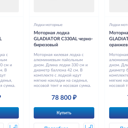
Лодки моторные
Лодки мот
Моторная лодка
Моторна
L
GLADIATOR C330AL черно-
GLADIA
бирюзовый
оранжев
ка с
Моторная килевая лодка с
Моторная
ьным
алюминиевым пайольным
алюминие
0 см и
дном. Длина лодки 330 см и
дном. Дли
м. В
диаметр баллона 42 см. В
диаметр б
дут
комплекте с лодкой идут
комплекте
денья,
мягкие накладки на сиденья,
мягкие на
я сумка.
носовой тент и носовая сумка.
носовой т
₽
78 800 ₽
Купить