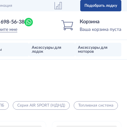
рмация
Подобрать лодку
Центр лодок
Магазин надувных лодок, моторов 
Корзина
) 698-56-38
ните мне
Ваша корзина пуста
Аксессуары для
Аксессуары для
ы
лодок
моторов
ПБ
Серия AIR SPORT (НДНД)
Топливная система