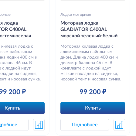
орные
Лодки моторные
я лодка
Моторная лодка
TOR C400AL
GLADIATOR C400AL
о-темносерая
морской зеленый-белый
 килевая лодка с
Моторная килевая лодка с
вым пайольным
алюминиевым пайольным
на лодки 400 см и
дном. Длина лодки 400 см и
аллона 46 см. В
диаметр баллона 46 см. В
 с лодкой идут
комплекте с лодкой идут
кладки на сиденья,
мягкие накладки на сиденья,
ент и носовая сумка.
носовой тент и носовая сумка.
99 200 ₽
99 200 ₽
Купить
Купить
дробнее
Подробнее