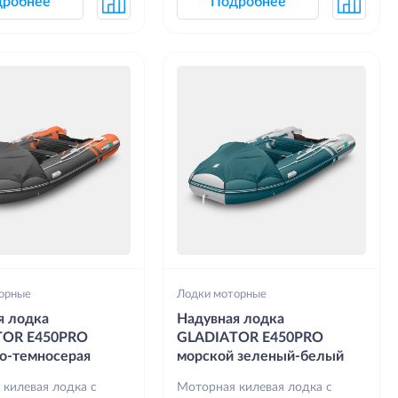
дробнее
Подробнее
орные
Лодки моторные
я лодка
Надувная лодка
TOR E450PRO
GLADIATOR E450PRO
о-темносерая
морской зеленый-белый
 килевая лодка с
Моторная килевая лодка с