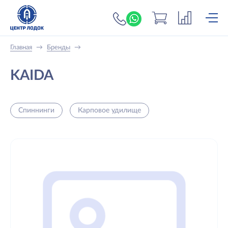
+7 (919) 698-56-
Главная
→
Бренды
→
KAIDA
Спиннинги
Карповое удилище